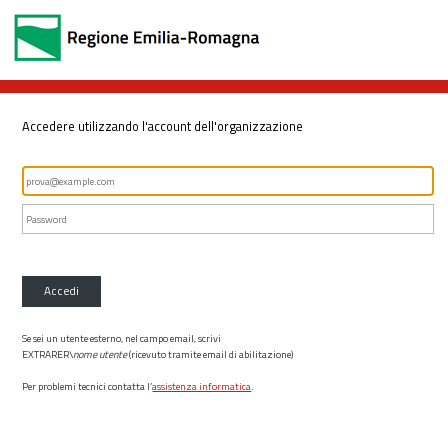
Accedere utilizzando l'account dell'organizzazione
Accedi
Se sei un utente esterno, nel campo email, scrivi
EXTRARER\
nome utente
(ricevuto tramite email di abilitazione)
Per problemi tecnici contatta l’
assistenza informatica
.