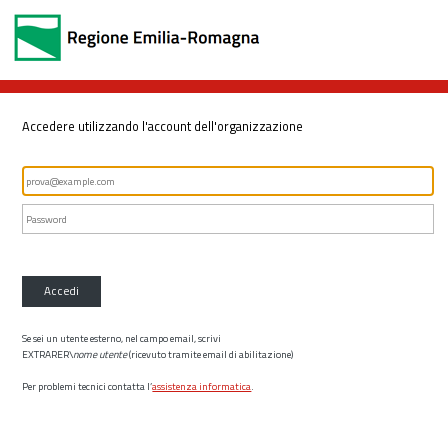
Accedere utilizzando l'account dell'organizzazione
Accedi
Se sei un utente esterno, nel campo email, scrivi
EXTRARER\
nome utente
(ricevuto tramite email di abilitazione)
Per problemi tecnici contatta l’
assistenza informatica
.