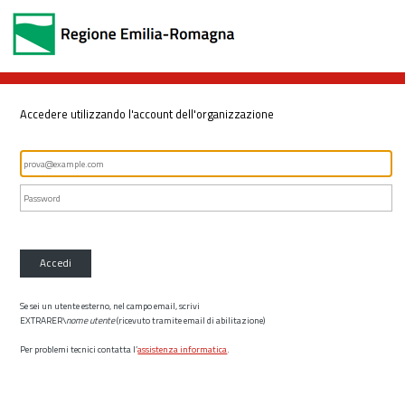
Accedere utilizzando l'account dell'organizzazione
Accedi
Se sei un utente esterno, nel campo email, scrivi
EXTRARER\
nome utente
(ricevuto tramite email di abilitazione)
Per problemi tecnici contatta l’
assistenza informatica
.