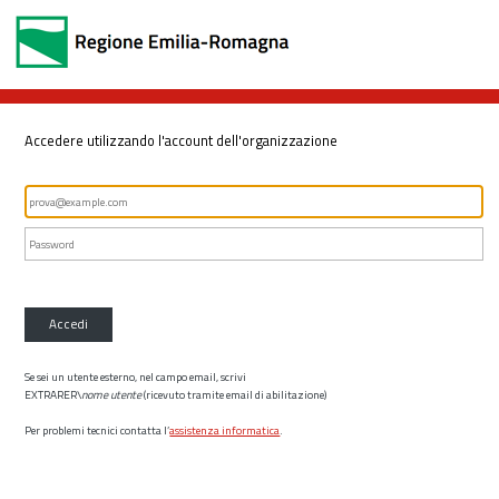
Accedere utilizzando l'account dell'organizzazione
Accedi
Se sei un utente esterno, nel campo email, scrivi
EXTRARER\
nome utente
(ricevuto tramite email di abilitazione)
Per problemi tecnici contatta l’
assistenza informatica
.