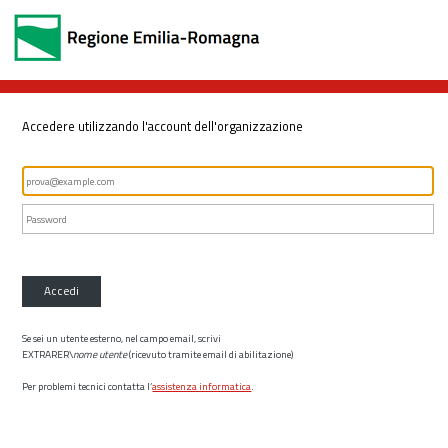
Accedere utilizzando l'account dell'organizzazione
Accedi
Se sei un utente esterno, nel campo email, scrivi
EXTRARER\
nome utente
(ricevuto tramite email di abilitazione)
Per problemi tecnici contatta l’
assistenza informatica
.