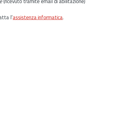
e
(ricevuto tramite email di abilitazione)
atta l’
assistenza informatica
.