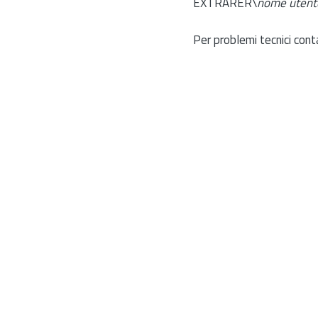
EXTRARER\
nome utent
Per problemi tecnici cont