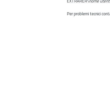
EXTRARER\
nome utent
Per problemi tecnici cont