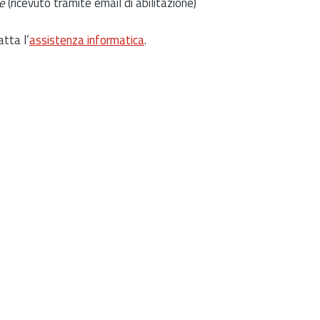
e
(ricevuto tramite email di abilitazione)
atta l’
assistenza informatica
.