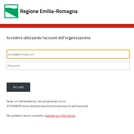
Accedere utilizzando l'account dell'organizzazione
Accedi
Se sei un utente esterno, nel campo email, scrivi
EXTRARER\
nome utente
(ricevuto tramite email di abilitazione)
Per problemi tecnici contatta l’
assistenza informatica
.