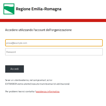
Accedere utilizzando l'account dell'organizzazione
Accedi
Se sei un utente esterno, nel campo email, scrivi
EXTRARER\
nome utente
(ricevuto tramite email di abilitazione)
Per problemi tecnici contatta l’
assistenza informatica
.