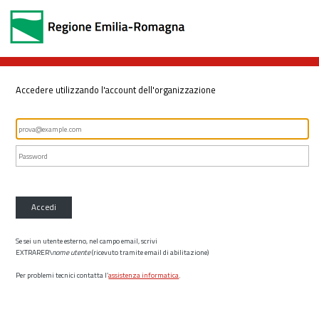
Accedere utilizzando l'account dell'organizzazione
Accedi
Se sei un utente esterno, nel campo email, scrivi
EXTRARER\
nome utente
(ricevuto tramite email di abilitazione)
Per problemi tecnici contatta l’
assistenza informatica
.