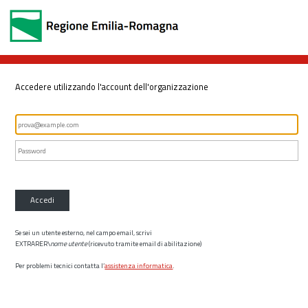
Accedere utilizzando l'account dell'organizzazione
Accedi
Se sei un utente esterno, nel campo email, scrivi
EXTRARER\
nome utente
(ricevuto tramite email di abilitazione)
Per problemi tecnici contatta l’
assistenza informatica
.