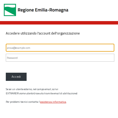
Accedere utilizzando l'account dell'organizzazione
Accedi
Se sei un utente esterno, nel campo email, scrivi
EXTRARER\
nome utente
(ricevuto tramite email di abilitazione)
Per problemi tecnici contatta l’
assistenza informatica
.