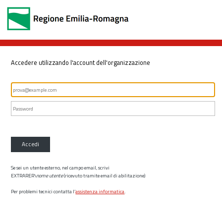
Accedere utilizzando l'account dell'organizzazione
Accedi
Se sei un utente esterno, nel campo email, scrivi
EXTRARER\
nome utente
(ricevuto tramite email di abilitazione)
Per problemi tecnici contatta l’
assistenza informatica
.