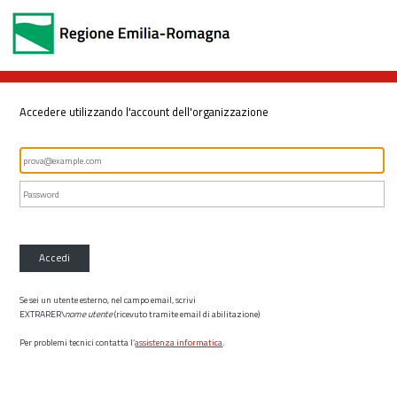
Accedere utilizzando l'account dell'organizzazione
Accedi
Se sei un utente esterno, nel campo email, scrivi
EXTRARER\
nome utente
(ricevuto tramite email di abilitazione)
Per problemi tecnici contatta l’
assistenza informatica
.