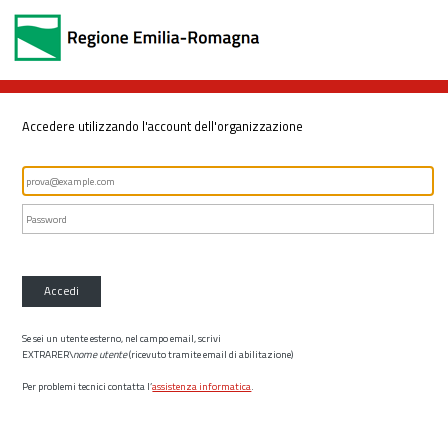
Accedere utilizzando l'account dell'organizzazione
Accedi
Se sei un utente esterno, nel campo email, scrivi
EXTRARER\
nome utente
(ricevuto tramite email di abilitazione)
Per problemi tecnici contatta l’
assistenza informatica
.