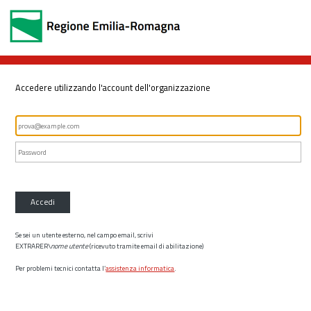
Accedere utilizzando l'account dell'organizzazione
Accedi
Se sei un utente esterno, nel campo email, scrivi
EXTRARER\
nome utente
(ricevuto tramite email di abilitazione)
Per problemi tecnici contatta l’
assistenza informatica
.