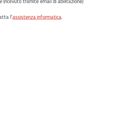
e
(ricevuto tramite email di abilitazione)
atta l’
assistenza informatica
.