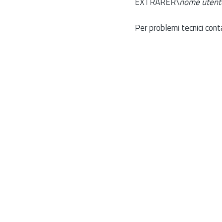
EXTRARER\
nome utent
Per problemi tecnici cont