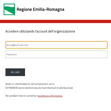
Accedere utilizzando l'account dell'organizzazione
Accedi
Se sei un utente esterno, nel campo email, scrivi
EXTRARER\
nome utente
(ricevuto tramite email di abilitazione)
Per problemi tecnici contatta l’
assistenza informatica
.