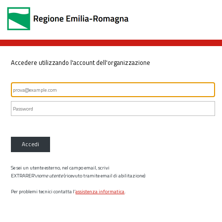
Accedere utilizzando l'account dell'organizzazione
Accedi
Se sei un utente esterno, nel campo email, scrivi
EXTRARER\
nome utente
(ricevuto tramite email di abilitazione)
Per problemi tecnici contatta l’
assistenza informatica
.