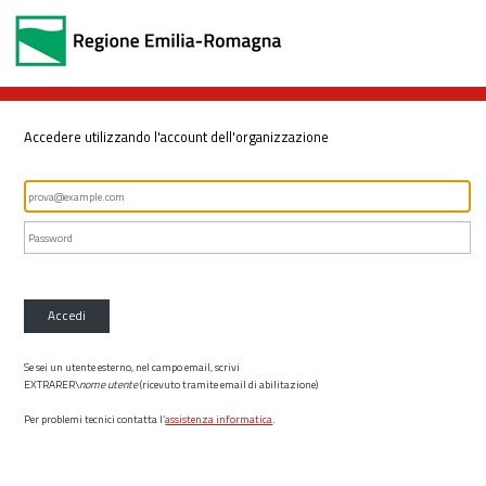
Accedere utilizzando l'account dell'organizzazione
Accedi
Se sei un utente esterno, nel campo email, scrivi
EXTRARER\
nome utente
(ricevuto tramite email di abilitazione)
Per problemi tecnici contatta l’
assistenza informatica
.