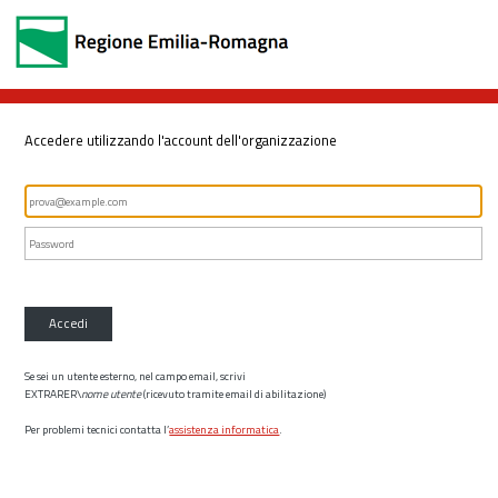
Accedere utilizzando l'account dell'organizzazione
Accedi
Se sei un utente esterno, nel campo email, scrivi
EXTRARER\
nome utente
(ricevuto tramite email di abilitazione)
Per problemi tecnici contatta l’
assistenza informatica
.