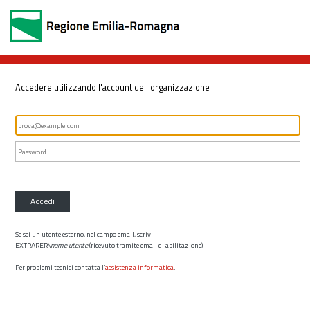
Accedere utilizzando l'account dell'organizzazione
Accedi
Se sei un utente esterno, nel campo email, scrivi
EXTRARER\
nome utente
(ricevuto tramite email di abilitazione)
Per problemi tecnici contatta l’
assistenza informatica
.