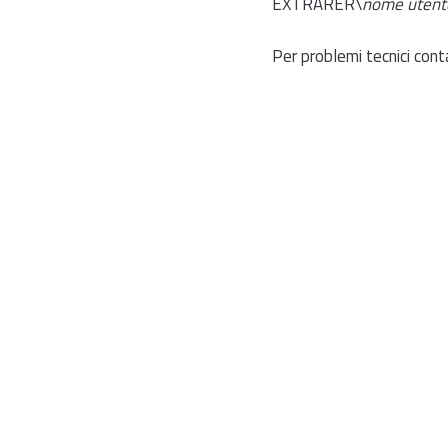
EXTRARER\
nome utent
Per problemi tecnici cont