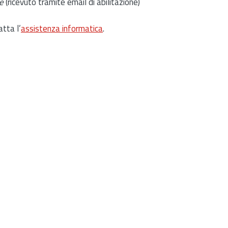
e
(ricevuto tramite email di abilitazione)
atta l’
assistenza informatica
.