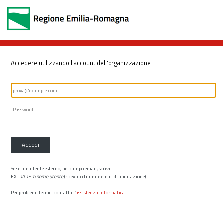
Accedere utilizzando l'account dell'organizzazione
Accedi
Se sei un utente esterno, nel campo email, scrivi
EXTRARER\
nome utente
(ricevuto tramite email di abilitazione)
Per problemi tecnici contatta l’
assistenza informatica
.