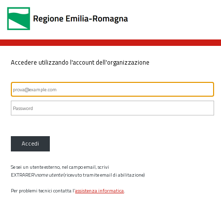
Accedere utilizzando l'account dell'organizzazione
Accedi
Se sei un utente esterno, nel campo email, scrivi
EXTRARER\
nome utente
(ricevuto tramite email di abilitazione)
Per problemi tecnici contatta l’
assistenza informatica
.