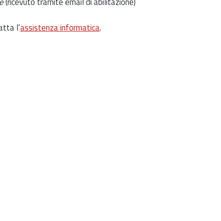
e
(ricevuto tramite email di abilitazione)
atta l’
assistenza informatica
.