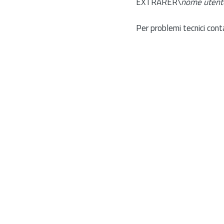
EXTRARER\
nome utent
Per problemi tecnici cont