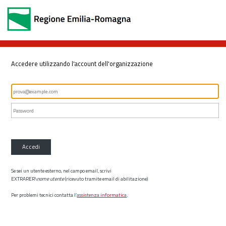
Accedere utilizzando l'account dell'organizzazione
Accedi
Se sei un utente esterno, nel campo email, scrivi
EXTRARER\
nome utente
(ricevuto tramite email di abilitazione)
Per problemi tecnici contatta l’
assistenza informatica
.