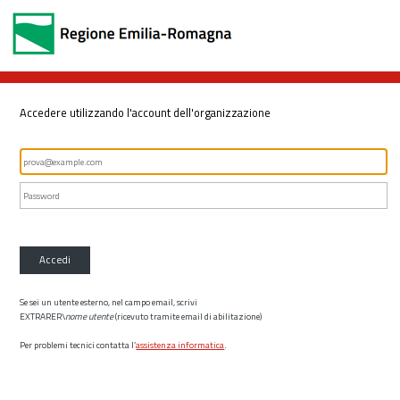
Accedere utilizzando l'account dell'organizzazione
Accedi
Se sei un utente esterno, nel campo email, scrivi
EXTRARER\
nome utente
(ricevuto tramite email di abilitazione)
Per problemi tecnici contatta l’
assistenza informatica
.