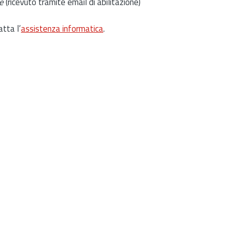
e
(ricevuto tramite email di abilitazione)
atta l’
assistenza informatica
.