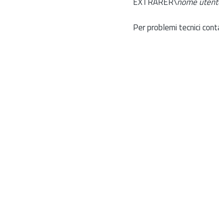
EXTRARER\
nome utent
Per problemi tecnici cont