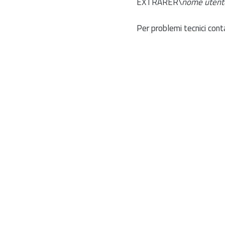
EXTRARER\
nome utent
Per problemi tecnici cont