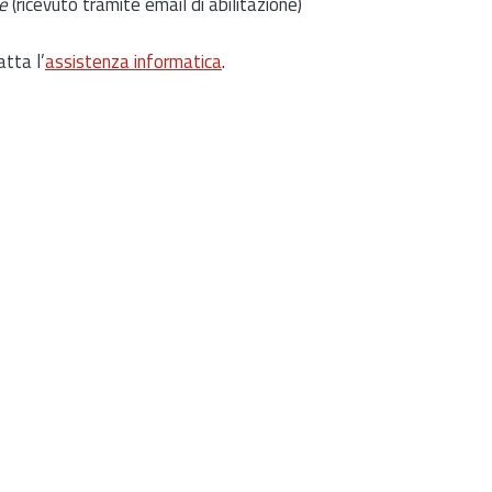
e
(ricevuto tramite email di abilitazione)
atta l’
assistenza informatica
.