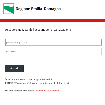
Accedere utilizzando l'account dell'organizzazione
Accedi
Se sei un utente esterno, nel campo email, scrivi
EXTRARER\
nome utente
(ricevuto tramite email di abilitazione)
Per problemi tecnici contatta l’
assistenza informatica
.