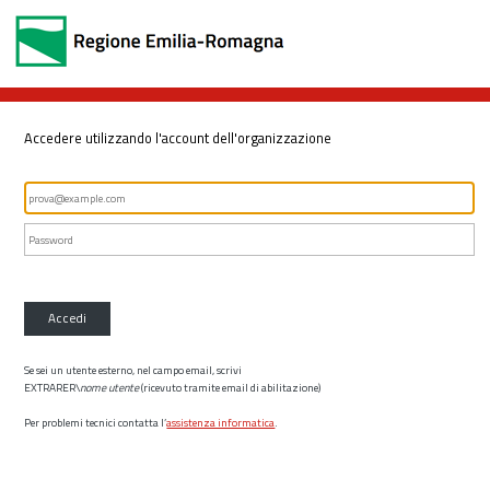
Accedere utilizzando l'account dell'organizzazione
Accedi
Se sei un utente esterno, nel campo email, scrivi
EXTRARER\
nome utente
(ricevuto tramite email di abilitazione)
Per problemi tecnici contatta l’
assistenza informatica
.