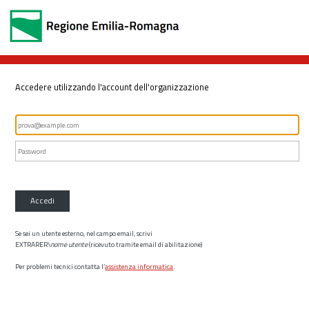
Accedere utilizzando l'account dell'organizzazione
Accedi
Se sei un utente esterno, nel campo email, scrivi
EXTRARER\
nome utente
(ricevuto tramite email di abilitazione)
Per problemi tecnici contatta l’
assistenza informatica
.