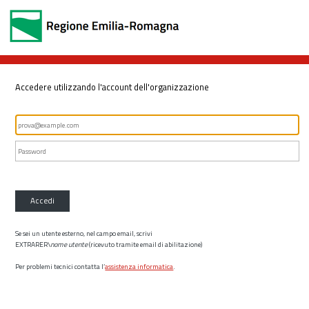
Accedere utilizzando l'account dell'organizzazione
Accedi
Se sei un utente esterno, nel campo email, scrivi
EXTRARER\
nome utente
(ricevuto tramite email di abilitazione)
Per problemi tecnici contatta l’
assistenza informatica
.