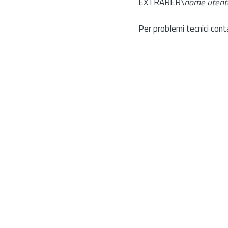
EXTRARER\
nome utent
Per problemi tecnici cont