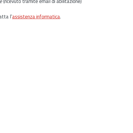
e
(ricevuto tramite email di abilitazione)
atta l’
assistenza informatica
.