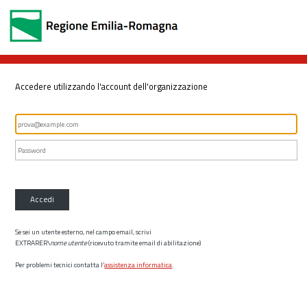
Accedere utilizzando l'account dell'organizzazione
Accedi
Se sei un utente esterno, nel campo email, scrivi
EXTRARER\
nome utente
(ricevuto tramite email di abilitazione)
Per problemi tecnici contatta l’
assistenza informatica
.