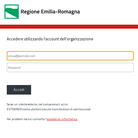
Accedere utilizzando l'account dell'organizzazione
Accedi
Se sei un utente esterno, nel campo email, scrivi
EXTRARER\
nome utente
(ricevuto tramite email di abilitazione)
Per problemi tecnici contatta l’
assistenza informatica
.