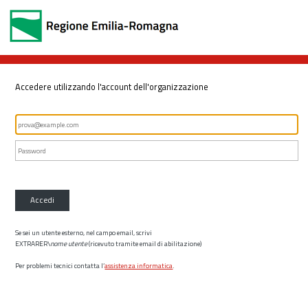
Accedere utilizzando l'account dell'organizzazione
Accedi
Se sei un utente esterno, nel campo email, scrivi
EXTRARER\
nome utente
(ricevuto tramite email di abilitazione)
Per problemi tecnici contatta l’
assistenza informatica
.