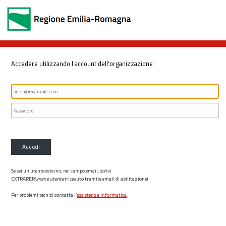
Accedere utilizzando l'account dell'organizzazione
Accedi
Se sei un utente esterno, nel campo email, scrivi
EXTRARER\
nome utente
(ricevuto tramite email di abilitazione)
Per problemi tecnici contatta l’
assistenza informatica
.