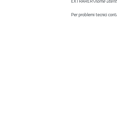
EXTRARER\
nome utent
Per problemi tecnici cont