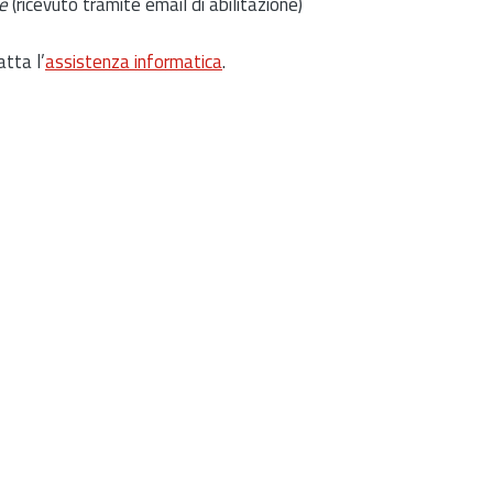
e
(ricevuto tramite email di abilitazione)
atta l’
assistenza informatica
.