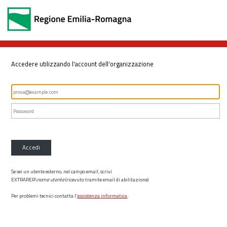
Accedere utilizzando l'account dell'organizzazione
Accedi
Se sei un utente esterno, nel campo email, scrivi
EXTRARER\
nome utente
(ricevuto tramite email di abilitazione)
Per problemi tecnici contatta l’
assistenza informatica
.