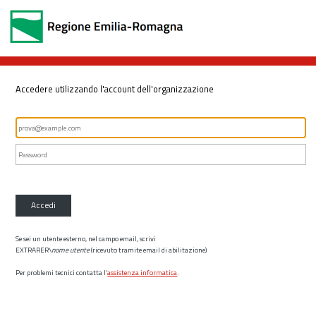
Accedere utilizzando l'account dell'organizzazione
Accedi
Se sei un utente esterno, nel campo email, scrivi
EXTRARER\
nome utente
(ricevuto tramite email di abilitazione)
Per problemi tecnici contatta l’
assistenza informatica
.