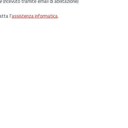
e
(ricevuto tramite email di abilitazione)
atta l’
assistenza informatica
.