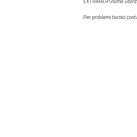
EXTRARER\
nome utent
Per problemi tecnici cont