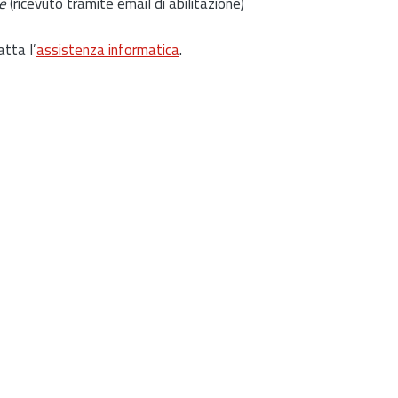
e
(ricevuto tramite email di abilitazione)
atta l’
assistenza informatica
.