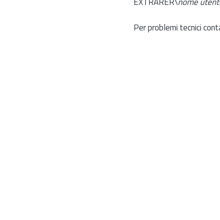
EXTRARER\
nome utent
Per problemi tecnici cont