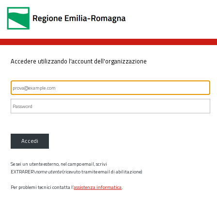
Accedere utilizzando l'account dell'organizzazione
Accedi
Se sei un utente esterno, nel campo email, scrivi
EXTRARER\
nome utente
(ricevuto tramite email di abilitazione)
Per problemi tecnici contatta l’
assistenza informatica
.