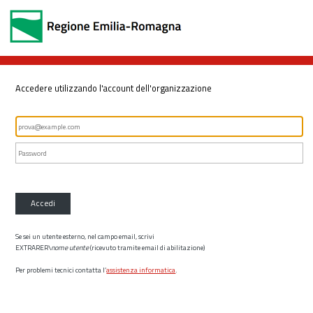
Accedere utilizzando l'account dell'organizzazione
Accedi
Se sei un utente esterno, nel campo email, scrivi
EXTRARER\
nome utente
(ricevuto tramite email di abilitazione)
Per problemi tecnici contatta l’
assistenza informatica
.