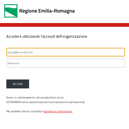
Accedere utilizzando l'account dell'organizzazione
Accedi
Se sei un utente esterno, nel campo email, scrivi
EXTRARER\
nome utente
(ricevuto tramite email di abilitazione)
Per problemi tecnici contatta l’
assistenza informatica
.