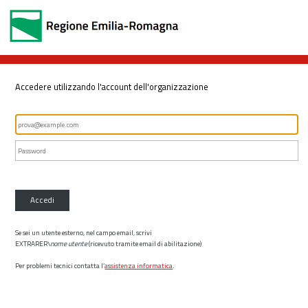
Accedere utilizzando l'account dell'organizzazione
Accedi
Se sei un utente esterno, nel campo email, scrivi
EXTRARER\
nome utente
(ricevuto tramite email di abilitazione)
Per problemi tecnici contatta l’
assistenza informatica
.