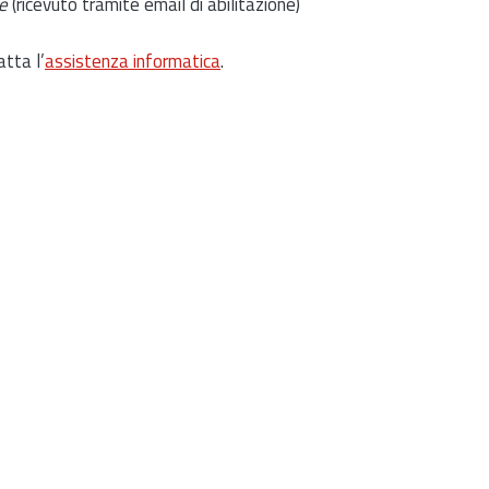
e
(ricevuto tramite email di abilitazione)
atta l’
assistenza informatica
.