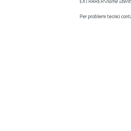
EXTRARER\
nome utent
Per problemi tecnici cont