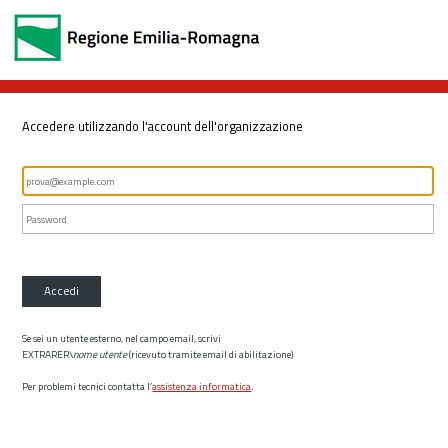
Accedere utilizzando l'account dell'organizzazione
Accedi
Se sei un utente esterno, nel campo email, scrivi
EXTRARER\
nome utente
(ricevuto tramite email di abilitazione)
Per problemi tecnici contatta l’
assistenza informatica
.